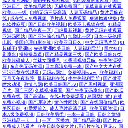
成人看片网站
|
偷拍午夜福利视频
|
男的爱看的黄网址
|
国产
亚洲日产
|
欧美精品网站
|
无码免费国产
|
青草青青在线观看
|
欧美aaa一级
|
自拍无码三级高清
|
人妻无码精品
|
黄片导航在
线
|
成在线人免费视频
|
毛片成人免费观看
|
狠狠擼狠狠擼
|
黄
色软件麻豆
|
国产日韩欧美视频
|
欧美不卡视频在线
|
91精品
视频
|
国产精品午夜一区
|
四虎最新视频
|
黄片无码在线观看
|
亚洲码网站
|
国产亚洲综合精品
|
加勒比一区
|
日本一级伦理
电影
|
美国伦理电影在线
|
欧美亚日日久
|
中文无码毛片又
|
91
超碰干
|
亚洲98
|
先锋亚洲欧美日韩
|
人妻福利导航
|
黑丝袜自
慰喷水
|
操操操草逼
|
国产精品视频三级
|
国产欧美日韩各类
|
欧美超碰成人
|
丝袜女同番号
|
91香蕉视频导航
|
午夜资源视
频
|
东京热无码资源
|
日本高清免费一本
|
国产中文大片在线
|
污污污黄在线观看
|
无码av网址
|
免费视频www
|
欧美福利5
|
五月天午夜影院
|
最新福利在线
|
牛牛热福利导航
|
国产做受
喷水动漫
|
激情合网
|
欧美日韩国产aⅴ
|
国产黑料视频
|
亚洲国
产片
|
国产三区
|
久草视频看看
|
国产午夜无码喷水
|
国产吃瓜
免费在线
|
国产高清hd
|
在线v片免费观看
|
岛国网址黄
|
在线
免费小视频
|
国产理论片
|
黄色性网站
|
国产在线国偷精品
|
欧
美区日韩
|
91爱爱前入
|
成人毛片高清无码
|
欧美无限资源
|
日
本A级免费视频
|
日韩欧美另类
|
一本一道日韩
|
日韩全黄频
|
亚洲精品一卡二卡
|
一区二区播放
|
国产精品高潮
|
国产片av
|
免费成人结看片
|
欧美日韩免费大片
|
理论片在线
|
豆花av
|
国