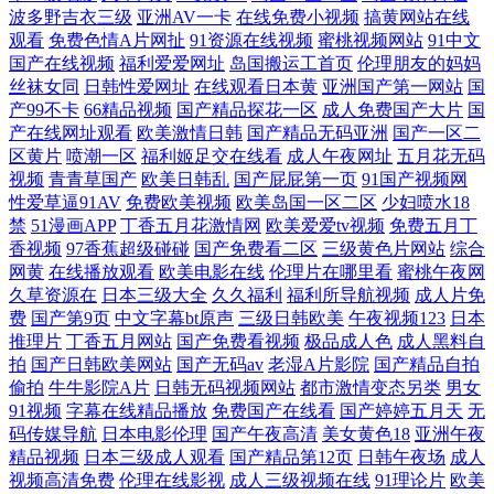
波多野吉衣三级
亚洲AV一卡
在线免费小视频
搞黄网站在线
观看
免费色情A片网扯
91资源在线视频
蜜桃视频网站
91中文
品一精品国产一级 亚洲一二三 av工厂 全集电影网站 成人黄免费在线视频
国产在线视频
福利爱爱网址
岛国搬运工首页
伦理朋友的妈妈
丝袜女同
日韩性爱网址
在线观看日本黄
亚洲国产第一网站
国
产99不卡
66精品视频
国产精品探花一区
成人免费国产大片
国
观看 日韩精品极品视 超碰蜜臀91 青青久在线视 97人妻碰碰碰 欧美日韩亚
产在线网址观看
欧美激情日韩
国产精品无码亚洲
国产一区二
区黄片
喷潮一区
福利姬足交在线看
成人午夜网址
五月花无码
洲国产v 91久国产在线观看 免费看黄大全 在线亚洲理论 久久av影院 九九
视频
青青草国产
欧美日韩乱
国产屁屁第一页
91国产视频网
性爱草逼91AV
免费欧美视频
欧美岛国一区二区
少妇喷水18
成人免费视频 亚洲中文字幕乱码专区 黄色老湿影片 亚洲精品中文字幕无
禁
51漫画APP
丁香五月花激情网
欧美爱爱tv视频
免费五月丁
香视频
97香蕉超级碰碰
国产免费看二区
三级黄色片网站
综合
网黄
在线播放观看
欧美电影在线
伦理片在哪里看
蜜桃午夜网
码A片蜜桃 韩国av自拍 亚洲一区无 韩日有码 亚洲另类色图 国产亚洲亚洲
久草资源在
日本三级大全
久久福利
福利所导航视频
成人片免
费
国产第9页
中文字幕bt原声
三级日韩欧美
午夜视频123
日本
一区 先锋资源成人av 国产精品自在自线视频 特殊的精华油4 高清乱码毛
推理片
丁香五月网站
国产免费看视频
极品成人色
成人黑料自
拍
国产日韩欧美网站
国产无码av
老湿A片影院
国产精品自拍
片入口 视频成年在线在线看 二区视频 日韩福利在线视频 欧美精品成人
偷拍
牛牛影院A片
日韩无码视频网站
都市激情变态另类
男女
91视频
字幕在线精品播放
免费国产在线看
国产婷婷五月天
无
码传媒导航
日本电影伦理
国产午夜高清
美女黄色18
亚洲午夜
91tv视频 免费无广告随时看 自偷自拍亚洲综 美国国产一区 在线人妖a片
精品视频
日本三级成人观看
国产精品第12页
日韩午夜场
成人
视频高清免费
伦理在线影视
成人三级视频在线
91理论片
欧美