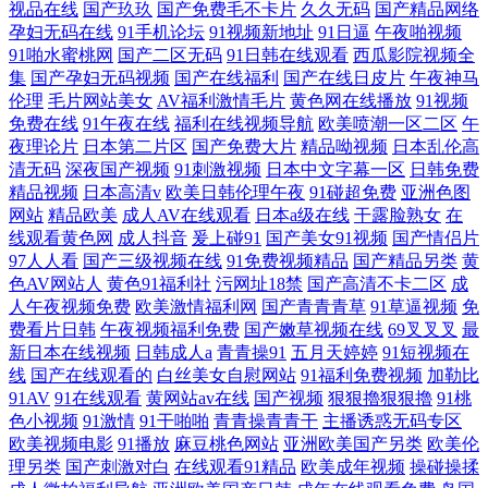
视品在线
国产玖玖
国产免费毛不卡片
久久无码
国产精品网络
孕妇无码在线
91手机论坛
91视频新地址
91日逼
午夜啪视频
91啪水蜜桃网
国产二区无码
91日韩在线观看
西瓜影院视频全
集
国产孕妇无码视频
国产在线福利
国产在线日皮片
午夜神马
伦理
毛片网站美女
AV福利激情毛片
黄色网在线播放
91视频
免费在线
91午夜在线
福利在线视频导航
欧美喷潮一区二区
午
夜理论片
日本第二片区
国产免费大片
精品呦视频
日本乱伦高
清无码
深夜国产视频
91刺激视频
日本中文字幕一区
日韩免费
精品视频
日本高清v
欧美日韩伦理午夜
91碰超免费
亚洲色图
网站
精品欧美
成人AV在线观看
日本a级在线
干露脸熟女
在
线观看黄色网
成人抖音
爰上碰91
国产美女91视频
国产情侣片
97人人看
国产三级视频在线
91免费视频精品
国产精品另类
黄
色AV网站人
黄色91福利社
污网址18禁
国产高清不卡二区
成
人午夜视频免费
欧美激情福利网
国产青青青草
91草逼视频
免
费看片日韩
午夜视频福利免费
国产嫩草视频在线
69叉叉叉
最
新日本在线视频
日韩成人a
青青操91
五月天婷婷
91短视频在
线
国产在线观看的
白丝美女自慰网站
91福利免费视频
加勒比
91AV
91在线观看
黄网站av在线
国产视频
狠狠擼狠狠擼
91桃
色小视频
91激情
91干啪啪
青青操青青干
主播诱惑无码专区
欧美视频电影
91播放
麻豆桃色网站
亚洲欧美国产另类
欧美伦
理另类
国产刺激对白
在线观看91精品
欧美成年视频
操碰操揉