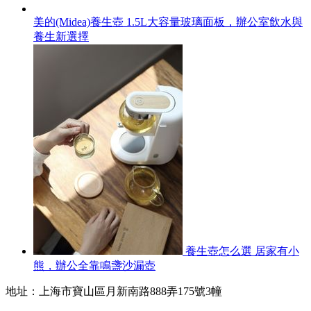
美的(Midea)養生壺 1.5L大容量玻璃面板，辦公室飲水與
養生新選擇
養生壺怎么選 居家有小
熊，辦公全靠鳴盞沙漏壺
地址：上海市寶山區月新南路888弄175號3幢