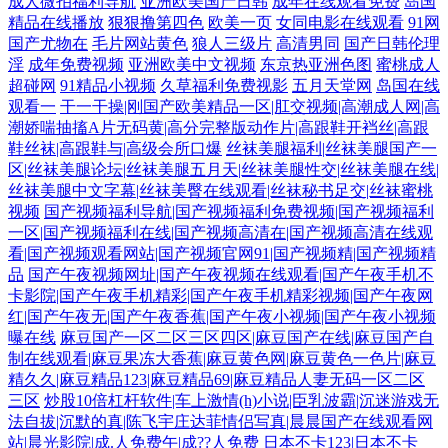
成人微拍福利导航
亚洲欧美国产日韩
成年在线观看免费
岛国
精品在线播放
狠狠撸第四色
欧美一页
女同电影在线观看
91网
国产尤物在
毛片网站黄色
狼人三级片
高清男同
国产日韩伦理
淫
成年免费视频
亚洲欧美中文视频
东京热亚洲色图
蜜桃成人
超碰网
91精品小视频
久草福利免费视影
五月天堂网
岛国在线
观看一
干一干操|刚国产欧美精品一区|肛交视频|高潮成人网|高
潮娇喘抽搐A片无码黄|高分完整版动作片|高跟鞋开裆丝|高跟
鞋丝袜|高跟鞋与|高级会所口爆
丝袜美腿福利|丝袜美腿国产一
区|丝袜美腿论坛|丝袜美腿五月天|丝袜美腿性交|丝袜美腿在线|
丝袜美腿中文字幕|丝袜美臀在线观看|丝袜秘书足交|丝袜蜜桃
视频
国产视频福利导航|国产视频福利免费视频|国产视频福利
一区|国产视频福利在线|国产视频高清在|国产视频高清在线观
看|国产视频观看网站|国产视频官网91|国产视频精|国产视频精
品
国产午夜视频网址|国产午夜视频在线观看|国产午夜手机不
卡影院|国产午夜手机精彩|国产午夜手机精彩视频|国产午夜网
红|国产午夜无|国产午夜香蕉|国产午夜小视频|国产午夜小视频
曝在线
麻豆国产一区二区三区四区|麻豆国产在线|麻豆国产自
制在线观看|麻豆果冻大香蕉|麻豆黄色网|麻豆黄色一色片|麻豆
精久久|麻豆精品123|麻豆精品69|麻豆精品人妻无码一区二区
三区
炒股10倍杠杆软件|车上激情(h)小说|臣乳波霸|沉迷游戏无
法自拔|沉默的真|陈飞宇庄达菲情侣写真|晨晨国产在线观看网
站|晨光影院|成.人免费午|成??人免费
日本不卡123|日本不卡