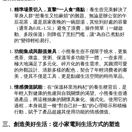
精準場景切入，直擊“一人食”痛點
：養生壺完美解決了
單身人群“想養生又怕麻煩”的難題。無論是辦公室的午
后花茶，還是居家夜晚的一碗甜湯，其恰到好處的容量
（通常為0.8L-1.5L）避免了浪費，操作簡單（一鍵啟
動、多段保溫）則降低了烹飪門檻，讓“為自己煮點好
的”變得輕松易行。
功能集成與顏值兼具
：小熊養生壺不僅限于燒水，更集
煮茶、燉盅、煲粥、保溫等多功能于一體，一壺多用，
極大地滿足了多元化、碎片化的養生需求。其圓潤可愛
的外觀設計、清新多樣的配色，契合了年輕消費者的審
美，使其不僅是工具，更是點綴生活空間的時尚單品。
情感價值賦能
：在“保溫杯里泡枸杞”的養生梗背后，是
年輕人對健康的焦慮與自我關懷的渴望。小熊養生壺通
過產品，將這種抽象的關懷具象化、儀式化。使用它的
過程，本身就是一種“對自己好一點”的心理暗示和積極
行動，賦予了產品超越其使用功能的情感價值。
三、創造美好生活：從小家電到生活方式的塑造