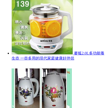
麥狐2.0L多功能養
生壺 一壺多用的現代家庭健康好伴侶