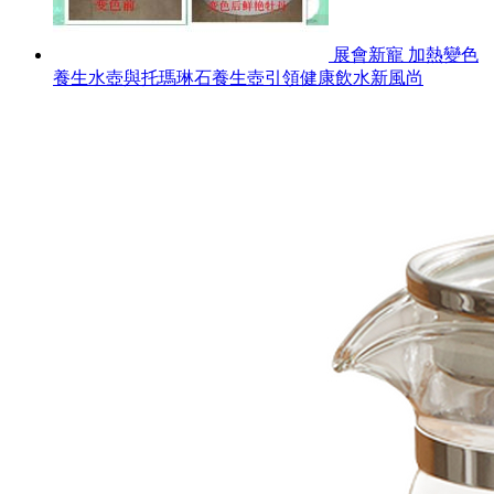
展會新寵 加熱變色
養生水壺與托瑪琳石養生壺引領健康飲水新風尚