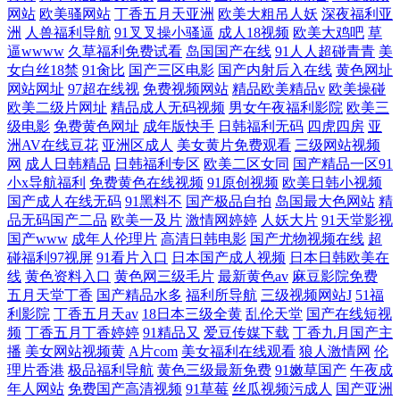
网站
欧美骚网站
丁香五月天亚洲
欧美大粗吊人妖
深夜福利亚
洲
人兽福利导航
91叉叉操小骚逼
成人18视频
欧美大鸡吧
草
逼wwww
久草福利免费试看
岛国国产在线
91人人超碰青青
美
女白丝18禁
91肏比
国产三区电影
国产内射后入在线
黄色网址
网站网址
97超在线视
免费视频网站
精品欧美精品v
欧美操碰
欧美二级片网址
精品成人无码视频
男女午夜福利影院
欧美三
级电影
免费黄色网址
成年版快手
日韩福利无码
四虎四房
亚
洲AV在线豆花
亚洲区成人
美女黄片免费观看
三级网站视频
网
成人日韩精品
日韩福利专区
欧美二区女同
国产精品一区91
小x导航福利
免费黄色在线视频
91原创视频
欧美日韩小视频
国产成人在线无码
91黑料不
国产极品自拍
岛国最大色网站
精
品无码国产二品
欧美一及片
激情网婷婷
人妖大片
91天堂影视
国产www
成年人伦理片
高清日韩电影
国产尤物视频在线
超
碰福利97视屏
91看片入口
日本国产成人视频
日本日韩欧美在
线
黄色资料入口
黄色网三级毛片
最新黄色av
麻豆影院免费
五月天堂丁香
国产精品水多
福利所导航
三级视频网站J
51福
利影院
丁香五月天av
18日本三级全黄
乱伦天堂
国产在线短视
频
丁香五月丁香婷婷
91精品又
爱豆传媒下载
丁香九月国产主
播
美女网站视频黄
A片com
美女福利在线观看
狼人激情网
伦
理片香港
极品福利导航
黄色三级最新免费
91嫩草国产
午夜成
年人网站
免费国产高清视频
91草莓
丝瓜视频污成人
国产亚洲