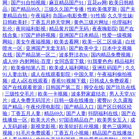
网
|
国产91自拍视频
|
麻豆精品国产91
|
豆花av网
|
欧美日韩精
品
|
国产精品99久
|
三级久久国产专播
|
性欧美俄罗斯
|
国产夫
妻精品自拍
|
午夜福利
|
岛国av电影免费
|
91性插
|
久久学生妹
|
日韩欧美奸
|
丁香五月婷天堂网
|
黄色三级片网址
|
伦理福利
乱伦
|
夜间福利影视
|
精品黄片国产无码
|
夜夜嗨影院
|
国产在
线合集
|
97国产婷婷视频
|
亚洲国产日本精品
|
性爱一级视频
网站
|
美女午夜福视频
|
欧美去看网
|
欧美一区二区操逼
|
白丝
喷水一区
|
亚洲国产无套无码
|
国产欧美中文
|
日本中文视频
在线
|
国产精品第一区二
|
波多野洁衣bt
|
国内精品免费视频
|
成人99
|
内射网站-百度
|
女同迅雷下载
|
91我要色色
|
精品福利
片
|
欧美偷拍第八页
|
欧美成人福利网站
|
亚洲乱码国产
|
久久
91人妻出轨
|
成人在线观看影院
|
中国久草
|
午夜福利偷拍视
频
|
成人a区在线观看
|
香蕉91视频下载
|
日韩成人免费观看
|
国产在线观看资源
|
日韩国产第二页
|
脚交在线
|
国产玖玖在线
|
三级性交毛片
|
欧美一卡视频
|
波多野家庭结衣
|
男人天堂AV
片
|
成人免费无码淫片
|
日韩一级在线播放
|
蜜臀tv
|
久久露脸
国产精品
|
午夜伦理电影院
|
国产精品入口
|
国产区日韩区经
验
|
丁香五月人妻
|
精品69久
|
国产人妻
|
抖阴福利在线
|
国产在
线播放一区
|
欧美大片色
|
97国语精品自产
|
欧美男女互入
|
成
人无码超碰
|
新视觉影视
|
欧美轮奸乱伦视频
|
黄色三级网站
视频
|
91毛片免费观看
|
丁香五月小视频
|
精品国产在线播放
|