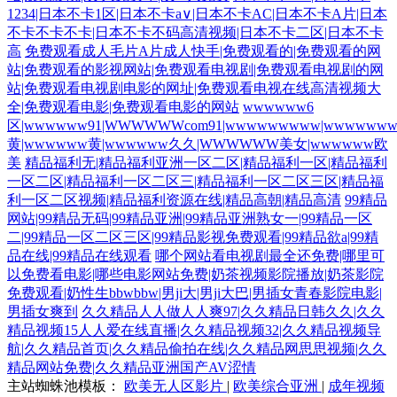
1234|日本不卡1区|日本不卡a∨|日本不卡AC|日本不卡A片|日本
不卡不卡不卡|日本不卡不码高清视频|日本不卡二区|日本不卡
高
免费观看成人毛片A片成人快手|免费观看的|免费观看的网
站|免费观看的影视网站|免费观看电视剧|免费观看电视剧的网
站|免费观看电视剧电影的网址|免费观看电视在线高清视频大
全|免费观看电影|免费观看电影的网站
wwwwww6
区|wwwwww91|WWWWWWcom91|wwwwwwwww|wwwwww
黄|wwwwww黄|wwwwww久久|WWWWWW美女|wwwwww欧
美
精品福利无|精品福利亚洲一区二区|精品福利一区|精品福利
一区二区|精品福利一区二区三|精品福利一区二区三区|精品福
利一区二区视频|精品福利资源在线|精品高朝|精品高清
99精品
网站|99精品无码|99精品亚洲|99精品亚洲熟女一|99精品一区
二|99精品一区二区三区|99精品影视免费观看|99精品欲a|99精
品在线|99精品在线观看
哪个网站看电视剧最全还免费|哪里可
以免费看电影|哪些电影网站免费|奶茶视频影院播放|奶茶影院
免费观看|奶性生bbwbbw|男ji大|男ji大巴|男插女青春影院电影|
男插女爽到
久久精品人人做人人爽97|久久精品日韩久久|久久
精品视频15人人爱在线直播|久久精品视频32|久久精品视频导
航|久久精品首页|久久精品偷拍在线|久久精品网思思视频|久久
精品网站免费|久久精品亚洲国产AV涩情
主站蜘蛛池模板：
欧美无人区影片
|
欧美综合亚洲
|
成年视频