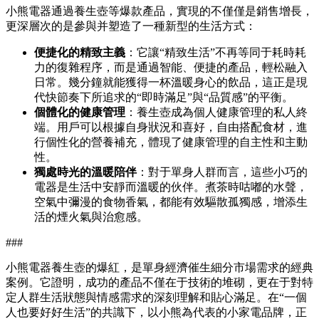
小熊電器通過養生壺等爆款產品，實現的不僅僅是銷售增長，
更深層次的是參與并塑造了一種新型的生活方式：
便捷化的精致主義
：它讓“精致生活”不再等同于耗時耗
力的復雜程序，而是通過智能、便捷的產品，輕松融入
日常。幾分鐘就能獲得一杯溫暖身心的飲品，這正是現
代快節奏下所追求的“即時滿足”與“品質感”的平衡。
個體化的健康管理
：養生壺成為個人健康管理的私人終
端。用戶可以根據自身狀況和喜好，自由搭配食材，進
行個性化的營養補充，體現了健康管理的自主性和主動
性。
獨處時光的溫暖陪伴
：對于單身人群而言，這些小巧的
電器是生活中安靜而溫暖的伙伴。煮茶時咕嘟的水聲，
空氣中彌漫的食物香氣，都能有效驅散孤獨感，增添生
活的煙火氣與治愈感。
###
小熊電器養生壺的爆紅，是單身經濟催生細分市場需求的經典
案例。它證明，成功的產品不僅在于技術的堆砌，更在于對特
定人群生活狀態與情感需求的深刻理解和貼心滿足。在“一個
人也要好好生活”的共識下，以小熊為代表的小家電品牌，正