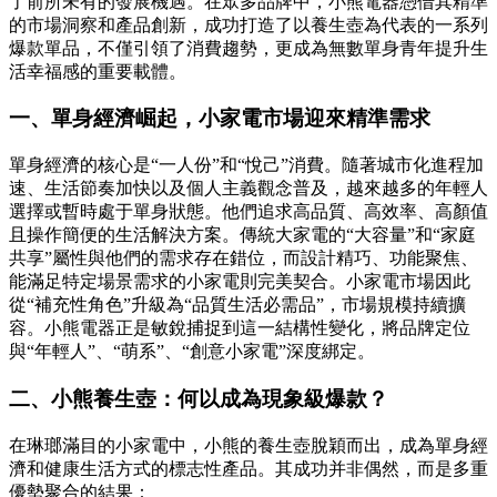
了前所未有的發展機遇。在眾多品牌中，小熊電器憑借其精準
的市場洞察和產品創新，成功打造了以養生壺為代表的一系列
爆款單品，不僅引領了消費趨勢，更成為無數單身青年提升生
活幸福感的重要載體。
一、單身經濟崛起，小家電市場迎來精準需求
單身經濟的核心是“一人份”和“悅己”消費。隨著城市化進程加
速、生活節奏加快以及個人主義觀念普及，越來越多的年輕人
選擇或暫時處于單身狀態。他們追求高品質、高效率、高顏值
且操作簡便的生活解決方案。傳統大家電的“大容量”和“家庭
共享”屬性與他們的需求存在錯位，而設計精巧、功能聚焦、
能滿足特定場景需求的小家電則完美契合。小家電市場因此
從“補充性角色”升級為“品質生活必需品”，市場規模持續擴
容。小熊電器正是敏銳捕捉到這一結構性變化，將品牌定位
與“年輕人”、“萌系”、“創意小家電”深度綁定。
二、小熊養生壺：何以成為現象級爆款？
在琳瑯滿目的小家電中，小熊的養生壺脫穎而出，成為單身經
濟和健康生活方式的標志性產品。其成功并非偶然，而是多重
優勢聚合的結果：