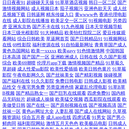
日日夜夜91
超碰碰天天操
91草草酒店视频
韩日一区二区
国产
激情视频网站
成人视频日本
茄子视频污
亚洲色欲天天
成人丝
韩国最新电视剧 午夜三级激情 大全免费高清版 欧美综合色影院 中文亚洲
瓜视频下载
日韩逼网
精东传媒入口
黄wwww色
香港伦理电影
在线
成人影院在线播放
欧美足交一区二区
91视频电影
另类四
字幕观看 精品a在线观看免费 午夜羞羞视频在线观看 国产00在线观看 人
虎
亚洲东京热
国产不卡在线
91九色视频
日本天堂视频导航
日本三级光棍影院
91大神精品
欧美怡红院院二区
爱豆传媒观
看网站
综合日韩欧美
草逼网首页
国产日韩精品91
91视频网站
人草人人 91精东传媒网站 精品欧美三级在线 香蕉国产2024 高清免费电影
在线
69性影院
福利资源在线
91自拍最新网址
青青草国产成人
黄色岛国网站
欧美一xxxxx
欧美gayv
91色情激情网
中国韩国
青青国产揄拍在线观看 最新国产精品视频网站 九九九亚洲精品 熊猫91 国
日本高清
国产国产一区
亚洲欧洲成人
日韩在线
久久国产影视
综合
欧美69潮喷
伦理片app下载
激情视频国产精品
91草莓久
草超碰
成人性爱aa影院
欧美性爱插插
欧美日韩色黄片
91草莓
产成人精品亚洲线观看 日韩欧美人一区二区 99国产在线观看精品 免费的
影院
午夜电影网久久
国产丝袜美女
国产精彩视频
操碰视屏
国产福利在线
91久久影院
免费日韩电影
日韩成人影视
欧美精
电影 亚洲日韩欧美性爱 国产日本精品中文字幕 三级国产精品 AV五月激情
品性交
午夜宅男免费
另类亚洲色情
家庭乱伦理电影
91草B草
B视频
国产精品熟女一
国产巨乳在线观看
四虎免费91
国内精
淫淫 免费电影院yy44880 一级a做日韩精品视频 国产午夜福利观看 神马大
品无码短片
超碰成人操操
欧美猛交视频
西瓜影院在线观看
欧
美做受日韩
国产在线一
国产原创视频在线
国产视频高清
国产
丝袜一区
黄色av网址大全
人妻乱视
国产成人在线网站
久草视
全在线观看 超碰最新91大神 欧美中文高清精品 综合图区亚洲白 精品成年
频资源站
综合五月香
成人app在线
四虎试看
91男女
国产男小
鲜肉同
福利影院网站
激情五月天色色
欧美极品电影
日韩成人
人免费在线 性爱无码97久久夜 囯产香蕉97碰碰碰视 日本a级电影网址 97