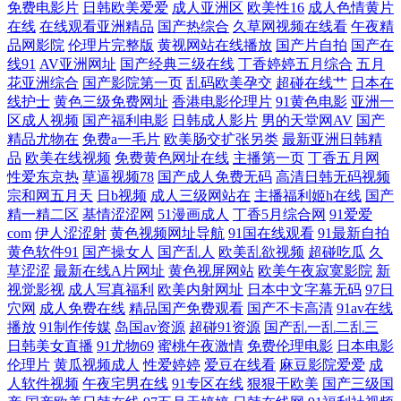
免费电影片
日韩欧美爱爱
成人亚洲区
欧美性16
成人色情黄片
在线
在线观看亚洲精品
国产热综合
久草网视频在线看
午夜精
网 玖玖在线视频 bt最新电影下载 特级西西 欧美大尺寸suv欧美 国产美女
品网影院
伦理片完整版
黄视网站在线播放
国产片自拍
国产在
线91
AV亚洲网址
国产经典三级在线
丁香婷婷五月综合
五月
花亚洲综合
国产影院第一页
乱码欧美孕交
超碰在线艹
日本在
视频免费 这里只有精品在线 九九视频免费在线观看 亚洲男人精品天堂 国
线护士
黄色三级免费网址
香港电影伦理片
91黄色电影
亚洲一
区成人视频
国产福利电影
日韩成人影片
男的天堂网AV
国产
产性感精品美女视频 西西4444www大 国产精品在线 视频在线观 电影下载
精品尤物在
免费a一毛片
欧美肠交扩张另类
最新亚洲日韩精
品
欧美在线视频
免费黄色网址在线
主播第一页
丁香五月网
免费下载 日本一二三区免费更新 99re热 欧美韩性生在线看 中文字幕亚洲
性爱东京热
草逼视频78
国产成人免费无码
高清日韩无码视频
宗和网五月天
日b视频
成人三级网站在
主播福利姬h在线
国产
精一精二区
基情涩涩网
51漫画成人
丁香5月综合网
91爱爱
高清综合 精品一卡2卡三卡4卡免费乱码 亚洲欧美日本国 国产热六 天堂在
com
伊人涩涩射
黄色视频网址导航
91国在线观看
91最新自拍
黄色软件91
国产操女人
国产乱人
欧美乱欲视频
超碰吃瓜
久
线97 大伊香蕉在线视频一 热门电影排行榜 97电影在线看 免费国产乱码一
草涩涩
最新在线A片网址
黄色视屏网站
欧美午夜寂寞影院
新
视觉影视
成人写真福利
欧美内射网址
日本中文字幕无码
97日
穴网
成人免费在线
精品国产免费观看
国产不卡高清
91av在线
二三区 中国国产不卡视频在线观看 久久夜av 亚洲中文字幕一区视频 国户
播放
91制作传媒
岛国av资源
超碰91资源
国产乱一乱二乱三
日韩美女直播
91尤物69
蜜桃午夜激情
免费伦理电影
日本电影
精品久久 新电影天堂 免费电影 国产精品影视 手机在线观看视频 成人永久
伦理片
黄瓜视频成人
性爱婷婷
爱豆在线看
麻豆影院爱爱
成
人软件视频
午夜宅男在线
91专区在线
狠狠干欧美
国产三级国
免费 日本成本人片免费网站 97成人爽影院 免费国产在线观看 伊人性伊人