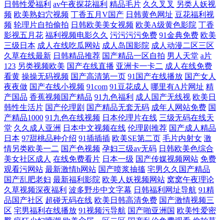
狼人综合网 与年轻岳母的那些年 九一美女视频 亚洲中文欧美日韩在 在线
日韩性爱福利
av午夜探花福利
精品毛片
久久叉叉
另类人妖视
频
欧美熟妇穴视频
丁香五月V国产
日韩黄色网址
豆花福利视
频
轮理片自拍偷拍
日韩欧美美女视频
欧美A级黄色影院
丁香
看黄a 久久6699精品国产人妻 尤物在线观看免费网址 九九色在线视频 亚
影视五月花
福利视频电影久久
污污污污免费
91金典免费
欧美
三级日本
成人在线吃瓜网站
成人岛国影院
成人动漫二区三区
洲性情 含羞草AV影院 亚洲精品专区 国产永久免费视频 亚州国产精品一线
久草在线最新
日韩精品推荐
国产精品一区自拍
男人天堂
a片
123
另类视频欧美
国产在线直播
亚洲卡一卡二
成人在线免费
北
看黄
操操无码视频
国产高清第一页
91国产在线播放
国产女人
夜夜做
国产在线小视频
91com
91豆花成人
哪里有A片网址
精
产国品
香蕉视频国产精品
91九色福利
成人国产无线视
欧美日
韩性生活片
国产伦理剧
国产精品无套无码
成年人网站免费
国
产精品1000
91九色在线视频
日本伦理片在线
三级无码在线天
堂
久久成人亚洲
日本中文视频在线
伦理剧推荐
国产成人精品
日本
97甜桃品种介绍
91插插插
欧美SE第二页
毛片内射女
激
情另类欧美一二
国产色视频
孕妇三级av无码
日韩欧美色综合
美女社区成人
在线免费看片
日本一级
国产传媒视频网站
免费
观看污网站
最新激情h网站
国产喷浆抽搐
宅男久久国产精品
国产乱肥老妇
最新福利影院
欧美人妖视频网站
窝窝午夜理论
久草视频深夜福利
波多野步中文字幕
日韩福利网址导航
91精
品国产社区
超碰无码在线
欧美日韩高清免费
国产激情视频三
区
宅男福利在线播放
91视频污导航
国产啪亚洲国
欧美性爱密