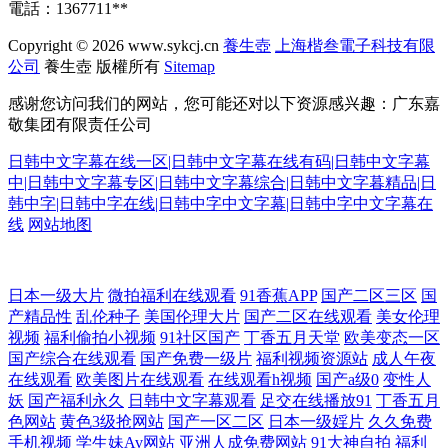
電話：1367711**
Copyright © 2026
www.sykcj.cn
養生壺
上海楷叁電子科技有限
公司
養生壺
版權所有
Sitemap
感谢您访问我们的网站，您可能还对以下资源感兴趣：广东嘉
敬集团有限责任公司
日韩中文字幕在线一区|日韩中文字幕在线有码|日韩中文字幕
中|日韩中文字幕专区|日韩中文字幕综合|日韩中文字暮精品|日
韩中字|日韩中字在线|日韩中字中文字幕|日韩中字中文字幕在
线
网站地图
玖玖福利导航 av色色资源站 91探花在线 熟女免费视频 国产一区视频一区
日本一级大片
微拍福利在线观看
91香蕉APP
国产二区三区
国
产精品性
乱伦种子
美国伦理大片
国产二区在线观看
美女伦理
欧美 综合另类少妇图 飘花电影网在线看 福利导航网 香港三级一区二 欧美
视频
福利偷拍小视频
91社区国产
丁香五月天堂
欧美变态一区
国产综合在线观看
国产免费一级片
福利视频资源站
成人午夜
在线观看
欧美图片在线观看
在线观看h视频
国产a级0
变性人
日韩啪啪 超碰97在线人人 少妇久久5151 国产人妖在线播放网址 一级大片
妖
国产福利永久
日韩中文字幕观看
足交在线播放91
丁香五月
色网站
黄色3级抢网站
国产一区二区
日本一级婬片
久久免费
免费的在线观看mv 97电影在线电影 日韩精品在线观看免费 国产精品日韩
手机视频
学生妹Av网站
亚洲人成免费网站
91大神自拍
福利