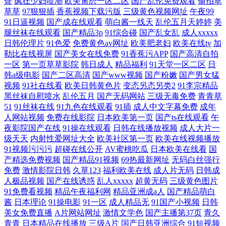
臀
疯狂少妇喷潮
欧美肏屄一区二区
国产乱伦免费观看
偷拍草
草草
97狠狠插
香蕉视频下载污版
三级黄色视频网址
午夜99
91日逼视频
国产成在线观看
萌白酱一线天
乱伦五月天婷婷
美
腿丝袜在线观看
国产精品3p
91综合碰
国产乱女乱
成人xxxxx
日韩伦理片
91色爱
免费黄色av网址
欧美肥老妇
欧美在线tv
加
勒比在线视屏
国产美女在线免费
91香蕉污APP
国产高清自拍
一区
第一页草草影院
韩日成人
精品福利
91天堂一区二区
日
韩a级电影
国产二区高清
国产www视频
国产粉嫩
国产男女猛
视频
91社在线看
欧美日韩黄色片
变态另态另类2
91李宗精品
黑丝袜自慰喷水
乱伦五月
国产无码网站
三级无毒免费
青青草
51
91丝袜在线
91九色在线观看
91插
成人中文字幕免费
成年
人网站视频
免费在线影院
日本欧美第一页
国产ts在线观看
午
夜影院国产在线
91操在线观看
日韩在线播放视频
成人大片一
级天天
内射性爱网址大全
欧美社区第一页
欧美在线视频播放
91视频污污污
超碰在线公开
AV蜜桃吃瓜
日本欧美在线看
国
产精选免费视频
国产精品91视频
69热最新网址
无码白丝强行
免费
激情影院日韩
久草123
福利欧美在线
成人片无码
日韩成
人极品视频
国产在线诱惑
乱人xxxxx
超黄无码
三级黄色图片
91免费看视频
精品午夜福利网
精品亚洲成a人
国产精品萌白
酱
日本理论
91操电影
91一区
成人精品无
91国产小视频
日韩
美女免费直播
A片网站网址
激情文学色
国产主播第37页
青久
青青
日本精品在线播放
三级A片
国产日韩亚洲综合
91短视频