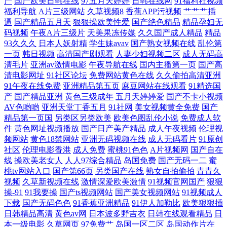
产
国产欧美日韩在线
97五月天婷婷
日韩在线网
91福利社视频
福利导航
A片三级网站
久草视频8
香蕉APP污视频
艹艹艹插
逼
国产精品五月天
狠狠操欧美性爱
国产绝色精品
精品孕妇无
情综合网 国内外精品 新电影天堂 免费电影 国产欧美日韩高 偷窥中国隐私
码视频
午夜A片三级片
天美果冻传媒
久久国产成人精品
精品
93久久久
日本人妖射精
学生妹avav
国产熟女视频在线
乱伦第
xxxx 国产电影在线观看 日韩伊人色 超碰电影院 全网最新电影 91熟女爱爱
一页
韩日视频
高清国产剧观看
人妻少妇视频二区
成人无码高
清毛片
亚洲av激情电影
午夜导航在线
国内主播第一页
国产高
清电影网址
91社区论坛
免费网站黄色在线
久久偷拍高清亚洲
免费小说阅读网 中文字幕人妖 久久五月亭 一级做a 黄的网站 亚洲成人网
91午夜在线免费
亚洲精品第五页
麻豆网站在线观看
91精选国
产
国产精品亚洲
黄色三级成年
五月天婷婷爱
国产不卡小视频
站在线 国产欧美日韩精品专区 视频在线观看一区 国产草莓视频在线 www
AV色哟哟
亚洲天堂丁香五月
91社网
美女视频黄全免费
国产
精品第一页国
另类区另类欧美
欧美色图乱伦小说
免费成人软
乱伦con 一本到道 人人干人人操网 日韩欧美中文 久热超碰 成人精品一区
件
黄色网址视频播放
国产日产美产精品
成人午夜视频
伦理视
频网站
黄色18禁网站
亚洲无码视频在线
成人无码看片
91原创
社区
伦理电影香港
成人免费
蜜桃91色色
A片视频网
国产自在
在 亚洲欧洲狠狠肏 欧美午夜福利 国产精品国 最新最近中文字 首页图区国
线
操欧美老女人
人人97综合精品
岛国免费
国产无码一二
蜜
桃tv网站入口
国产第66页
另类国产在线
熟女自拍偷拍
青青久
久精品视频网 超碰人妻91 亚洲精品国产国语 欧美久草在线 国产欧美一区
视频
久草新视频在线
激情深爱欧美激情
91视频官网国产
狠狠
操-91
91我要操
国产ts视频网站
国产美女视频网站
91视频成人
91日韩欧美 偷拍网址 欧美经典影片视频 草草日干视频 精品国产怡红院影
下载
国产无码色色
91香蕉亚洲精品
91伊人加勒比
欧美狠狠插
日韩精品高清
黄色av网
日本波多野吉衣
日韩在线观看精品
日
本一级电影
久草网页
97免费艹
岛国一区二区
岛国动作片在
院 国产精品专区第五页 在线视频欧美 理论在线看 一区二区三区免费黄 精