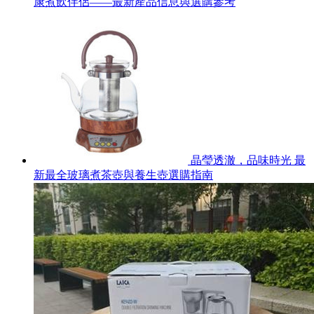
康煮飲伴侶——最新產品信息與選購參考
晶瑩透澈，品味時光 最
新最全玻璃煮茶壺與養生壺選購指南