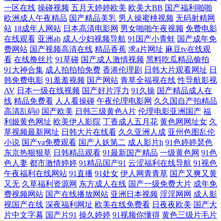
一区在线
操碰视频
五月天婷婷欧美
欧美大BB
国产福利啪啪
欧洲成人午夜精品
国产精品美乳
男人操蜜桃视频
无码射精网
频在 国产美女9 这里只有 日韩新片王网 国产一级在线视频片片 91专区熟
站
18成年人网站
日本高清电影网
男女啪啪午夜视频
免费电影
在线观看
亚洲ab
成人少妇视频导航
91国产小青蛙
国产成年免
女 日韩精品另类天天更新 国产视频欧美专区 在线试看 欧美老年性色生活
费网站
国产视频高清在线
精品香蕉
求a片网址
麻豆tv在线观
看
在线撸丝片
91草碰
国产成人激情视频
黑料吃瓜精品偷拍
91大神合集
成人拍拍拍免费
香港伦理剧
日韩大片观看网址
日
片 国产又黄又刺激 综合国产亚洲丝袜日本 日本一区二区三区 国产免费情
韩免费电影
91羞羞视频
国产网站
青草全福视在线
性导航影视
AV
日本一级在线视频
国产好片浮力
91久操
国产精品成人在
爱视频 亚洲自拍小说网 免费观看欧美日韩亚洲 变态另类天堂 大胸奶美女
线
精品免费看
人人看操碰
午夜伦理电影网
久久国自产拍精品
高清乱码0
国产欧美
日韩三级黄色A片
伦理电影亚洲国产
福
内射A片 午夜视频在线观看网站 国产a级毛多妇女视频 日韩免费肏屄 AV
利姬黄色网址
欧美伊人影院
丁香成人五月花
黄色网网址女
久
草视频最新网址
日韩大片在线看
久久亚洲人成
亚州色图乱伦
小说
国产va免费观看
国产人妖第二
成人影片h
91色婷婷瑟色
线上成人在线 欧美极品一区 中的精品双人 AVTT色图 女同互怼互操 91探
东京热狠狠草
日韩精品观看
91最新国产精品
一级黄色网
91色
色人妻
都市激情婷婷
91精品国产91
云涩福利在线导航
91视色
花视频 现线不卡 欧美a欧美乱码一 庥豆谋影视mv视频 快播天影天堂下载
午夜福利在线网站
91直播
91处女
伊人网青青草
国产又爽又黄
又无
久草福利资源网
东方成人在线
国产一级免费大片
成年免
费视频网站
国产在线播放网站
亚洲日本视频
淫淫网网
成人影
btav天堂在线 网友自拍视频在线国产 伦里在线观看 畅享优质阅读体验 又
视国产在线
深夜福利网址
欧美在线免费看
日夜夜欧美
国产大
片中文字幕
国产片91
操久婷婷
91视频你懂得
黄色三级片毛片
大又粗进去爽A片免费 日韩成人国产 国产在线不卡视频 91秀秀 婷婷综合