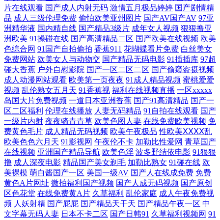
片在线观看
国产成人内射无码
激情五月极品婷婷
国产剧情精
品
成人三级伦理免费
偷怕欧美亚州图片
国产AV国产AV
97亚
久久 亚洲经典一区 簧片在线免费观看 在线免费小视频 日韩不卡一区二区
洲精华液
国内精自线
国产精品3级片
成年女人视频
狠狠撸亚
洲欧美
91操碰在线
国产高清精品二区
国产欧美在线视频
欧美
国产精品美女 男人资源avtt 精品欧美aⅴ在 91精选资源在线播放 日韩在线
色综合网
91国产自拍偷拍
香蕉911
花蝴蝶看片免费
白丝美女
免费网站
欧美女人与动物交
国产精品无码电影
91插插库
97超
播放一区 国产一区二区11 正在播放国产精品 欧美日韩亚洲高清国产 91视
碰大香蕉
户外自慰影院
国产一区二区二区
国产偷窥盗摄视频
成人动漫网站观看
欧美第一页夜夜
91成人精品视频
蜜桃爱爱
视频
乱伦熟女五月天
91香蕉视
福利在线视频直播
一区xxxxx
在线视频 乱老女人一二区视频 亚洲人成网站高清观看 国产乱了真实 日韩
岛国大片免费视频
一道日本亚洲香蕉
国产91高清精品
国产一
区二区福利
伦理在线播放
人妻无码精品
91自拍在线观看
国产
欧美在线免费看 99视频精品全 美女胸又www又 亚洲日韩特 国产精品传媒
一级片内射
夜夜骑青青草
欧美色图人妻
在线免费欧美视频
免
费黄色毛片
成人精品无码视频
欧美午夜极品
性欧美ⅩⅩⅩⅩ乱
欧美色色六月天
91影视网
午夜伦不卡
加勒比性爱网
青草国产
久久 日韩免费视频在线观看 午夜福利在线观看国产 豆花社区网站免费 皮
在线视频
亚洲国产精品导航
欧美色淫
波多野结依电影
91狠狠
撸
成人深夜电影
精品国产美女剃毛
加勒比熟女
91碰在线
欧
皮影视 51私人无码视频 精品久久久AV 午夜香蕉成人网站 丁香花成人论坛
美裸模
萌白酱国产一区
美国一级AV
国产人在线成免费
免费
黄色A片网址
微拍福利国产视频
国产人成无码视频
国产原创
青女娱乐 自偷自拍日韩 激情婷婷四射基地 无人之岛视频在线观看 国产一
区色花堂
在线免费黄A片
久草福利
乱伦家庭
成人午夜免费视
频
人妖射精
国产屁屁
国产精品天干天
国产精品午夜一区
中
文字幕无码人妻
日本不卡二区
国产日韩91
久草福利视频网
91
精品 上露脸国语对白 肏屄片区 欧美精品三级免费电影 在线一区专区不卡