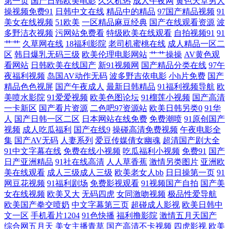
第一页
国产日韩欧美电影
久久机热
成人午夜网
黄色天堂男人
操视频免费91
日韩中文在线
精品中的精品
97国产精品视频
91
资源美女 蜜桃网91 一区二区 国产日韩欧美亚欧 制服丝袜美腿在线电影 激
美女在线视频
51欧美
一区精品麻豆经典
国产在线观看资源
波
多野洁衣视频
污网站免费看
特级欧美在线观看
自拍视频91
91
艹艹
久草网在线
18福利影院
老司机蜜桃在线
成人精品一区二
情网男人天堂 午夜影院恐怖电 电影天堂高清 人成午夜免费视频在线观看
区
韩日爆乳无码三级
欧美伦理电影网站
艹艹操操
AV黄色观
看网站
日韩欧美在线国产
新91视频网
国产精品分类在线
97午
97超碰在线视 玛利亚高清一区 亚洲性hd高清 久草亚洲天堂 一本之道在 全
夜福利视频
岛国AV动作无码
波多野吉依电影
小h片免费
国产
精品色色视屏
国产午夜成人
最新日韩精品
91福利视频导航
欧
美喷水影院
91爱爱视频
欧美色图论坛
91榴莲小视频
国产高清
黄性色大片 国产91a 亚洲国产高清视频 萌白酱一线天av 啊灬啊别停灬用力
一卡新区
国产看片资源
二色吧97资源站
欧美日韩另类0
91华
人
国产日韩一区二区
日本网站在线免费
免费潮喷
91原创国产
啊在线观看视频 天美mv二三入口 女人脱了内 成人看片免费网站 午夜剧场
视频
成人吃瓜福利
国产在线9
操碰高清免费视频
午夜电影全
集
国产AV无码
人妻系列
爱豆传媒倩女幽魂
超清国产剧大全
第一页 久久超碰97人人做人人爽 爱豆福利导航网 丝袜足控一区二区 国内
91中文字幕在线
免费在线小视频
吃瓜福利小视频
免费91
国产
日产亚洲精品
91社在线高清
人人草香蕉
激情另类图片
亚洲欧
美在线观看
成人三级成人三级
欧美老女人bb
日日操第一页
91
自拍网红在线综合 91白丝网址 日产高清欧美一区 国产精品一区二区色图
网豆花视频
91福利剧场
免费影视观看
91视频国产自拍
国产美
女在线视频
欧美又大
无码四虎
女同激吻视频
极品性爱导航
影音先锋 欧美视频一区二区 夫妻换房 亚洲第一影院在线播放 裸身美女
欧美国产拳交喷奶
中文字幕第三页
超碰成人影视
欧美日韩中
文一区
手机看片1204
91色快播
福利撸影院
激情五月天国产
综合网五月天
美女主播青草
国产高清不卡视频
四虎影视
欧美
AV女资源网址 什么电影网站免费 国产一级特色 在线精品欧美日韩 日本视